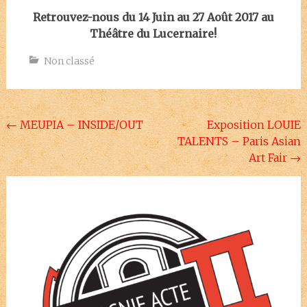
Retrouvez-nous du 14 Juin au 27 Août 2017 au
Théâtre du Lucernaire!
Non classé
Navigation
←
MEUPIA – INSIDE/OUT
Exposition LOUIE
TALENTS – Paris Asian
de
Art Fair
→
l'article