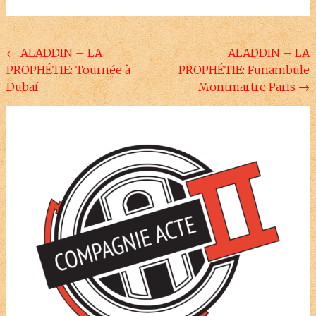
Navigation
←
ALADDIN – LA
ALADDIN – LA
PROPHÉTIE: Tournée à
PROPHÉTIE: Funambule
de
Dubaï
Montmartre Paris
→
l'article